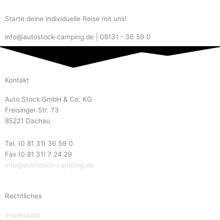
Starte deine individuelle Reise mit uns!
info@autostock-camping.de | 08131 - 36 59 0
Kontakt
Auto Stock GmbH & Co. KG
Freisinger Str. 73
85221 Dachau
Tel. (0 81 31) 36 59 0
Fax (0 81 31) 7 24 29
info@autostock-camping.de
Rechtliches
Impressum