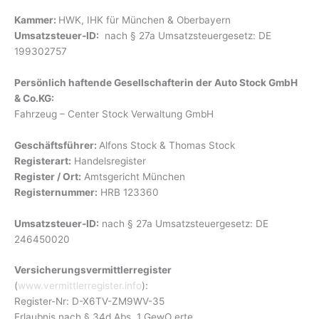
Kammer:
HWK, IHK für München & Oberbayern
Umsatzsteuer-ID:
nach § 27a Umsatzsteuergesetz: DE
199302757
Persönlich haftende Gesellschafterin der Auto Stock GmbH
& Co.KG:
Fahrzeug – Center Stock Verwaltung GmbH
Geschäftsführer:
Alfons Stock & Thomas Stock
Registerart:
Handelsregister
Register / Ort:
Amtsgericht München
Registernummer:
HRB 123360
Umsatzsteuer-ID:
nach § 27a Umsatzsteuergesetz: DE
246450020
Versicherungsvermittlerregister
(
www.vermittlerregister.info
):
Register-Nr: D-X6TV-ZM9WV-35
Erlaubnis nach § 34d Abs. 1 GewO erte