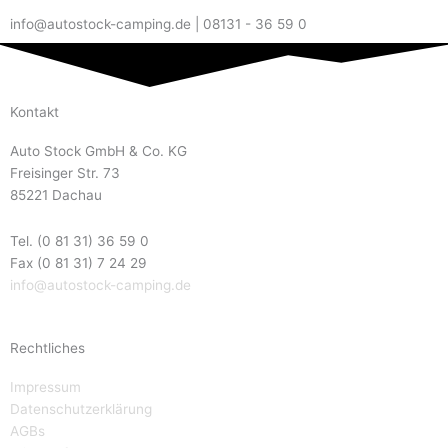
info@autostock-camping.de | 08131 - 36 59 0
Kontakt
Auto Stock GmbH & Co. KG
Freisinger Str. 73
85221 Dachau
Tel. (0 81 31) 36 59 0
Fax (0 81 31) 7 24 29
info@autostock-camping.de
Rechtliches
Impressum
Datenschutzerklärung
AGBs